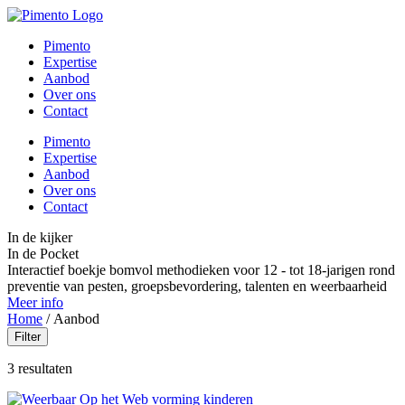
Pimento
Pimento
Expertise
Aanbod
Over ons
Contact
Pimento
Expertise
Aanbod
Over ons
Contact
In de kijker
In de Pocket
Interactief boekje bomvol methodieken voor 12 - tot 18-jarigen rond
preventie van pesten, groepsbevordering, talenten en weerbaarheid
Meer info
Home
/ Aanbod
Filter
3 resultaten