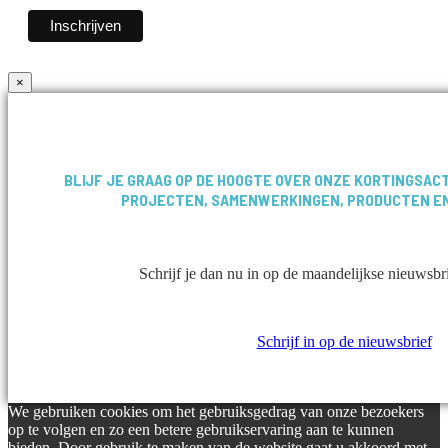
×
BLIJF JE GRAAG OP DE HOOGTE OVER ONZE KORTINGSACTI
PROJECTEN, SAMENWERKINGEN, PRODUCTEN E
Schrijf je dan nu in op de maandelijkse nieuwsbr
Schrijf in op de nieuwsbrief
We gebruiken cookies om het gebruiksgedrag van onze bezoekers
op te volgen en zo een betere gebruikservaring aan te kunnen
bieden. Door gebruik te maken van de website gaat u akkoord met