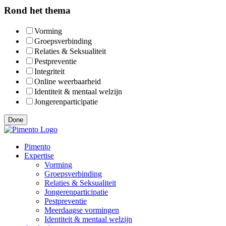
Rond het thema
Vorming
Groepsverbinding
Relaties & Seksualiteit
Pestpreventie
Integriteit
Online weerbaarheid
Identiteit & mentaal welzijn
Jongeren­participatie
Done
Pimento
Pimento
Expertise
Vorming
Groepsverbinding
Relaties & Seksualiteit
Jongerenparticipatie
Pestpreventie
Meerdaagse vormingen
Identiteit & mentaal welzijn